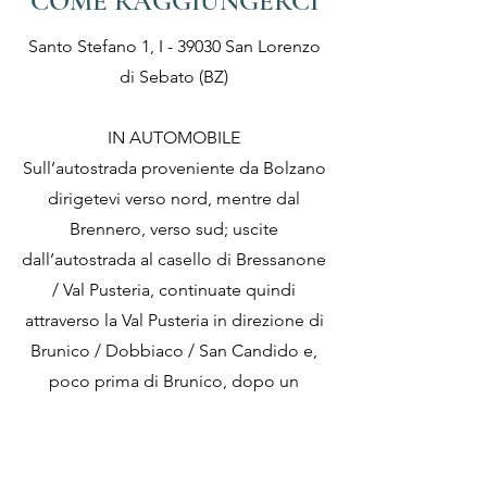
COME RAGGIUNGERCI
Santo Stefano 1, I - 39030 San Lorenzo
di Sebato (BZ)
IN AUTOMOBILE
Sull’autostrada proveniente da Bolzano
dirigetevi verso nord, mentre dal
Brennero, verso sud; uscite
dall’autostrada al casello di Bressanone
/ Val Pusteria, continuate quindi
attraverso la Val Pusteria in direzione di
Brunico / Dobbiaco / San Candido e,
poco prima di Brunico, dopo un
tragitto di 30 km circa, raggiungete il
comune mercantile di San Lorenzo di
Sebato. Seguite poi le indicazioni per