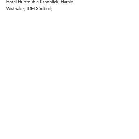
Hotel Hurtmühle Kronblick; Harald
Wisthaler; IDM Südtirol;
Hotel
HURTMÜHLE
KRONBLICK
Folgen Sie uns
Buchen
Facebook
E-mail:
Instagram
info@hurtmuehle.com