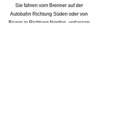
Sie fahren vom Brenner auf der
Autobahn Richtung Süden oder von
Bozen in Richtung Norden, verlassen
die Autobahn bei der Ausfahrt
Brixen/Pustertal, fahren durch das
Pustertal Richtung
Bruneck/Toblach/Innichen und
erreichen kurz vor Bruneck - nach ca.
30 km Fahrt - die Marktgemeinde St.
Lorenzen. Folgen Sie der
Beschilderung nach Stefansdorf. Unser
Haus befindet sich am Dorfeingang auf
der linken Seite.
FLUGZEUG
Die nächstgelegenen Flughäfen